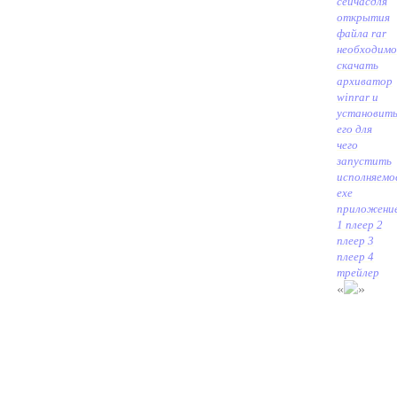
сейчас
для
открытия
файла rar
необходимо
скачать
архиватор
winrar и
установит
его для
чего
запустить
исполняемо
exe
приложени
1 плеер 2
плеер 3
плеер 4
трейлер