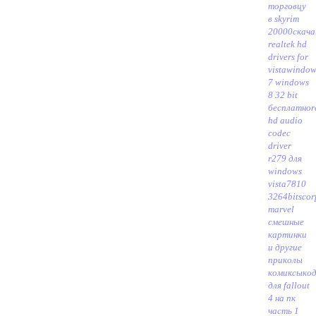
торговцу
в skyrim
20000
скач
realtek hd
drivers for
vistawindow
7 windows
8 32 bit
бесплатно
r
hd audio
codec
driver
r279 для
windows
vista7810
3264bit
scor
marvel
смешные
картинки
и другие
приколы
комиксы
ко
для fallout
4 на пк
часть 1