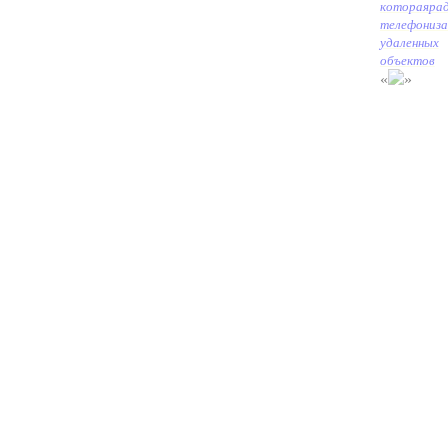
которая
ра
телефониза
удаленных
объектов