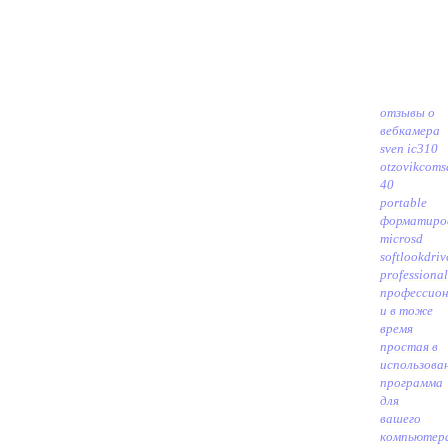
отзывы о
вебкамера
sven ic310
otzovikcom
s
40
portable
форматиро
microsd
softlook
driv
professional
профессион
и в тоже
время
простая в
использова
программа
для
вашего
компьютер