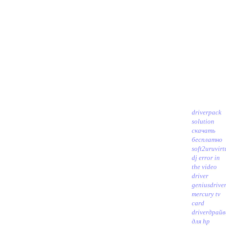
driverpack
solution
скачать
бесплатно
soft2uru
virt
dj error in
the video
driver
geniusdriv
mercury tv
card
driver
драйв
для hp