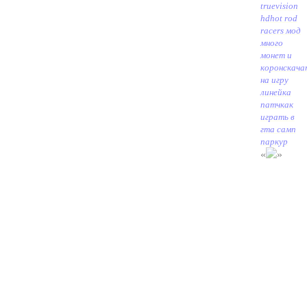
truevision
hd
hot rod
racers мод
много
монет и
корон
скача
на игру
линейка
патч
как
играть в
гта самп
паркур