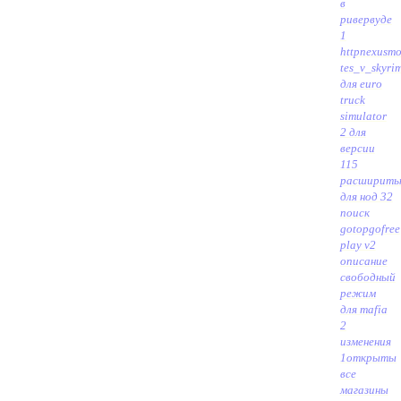
в
ривервуде
1
httpnexusm
tes_v_skyri
для euro
truck
simulator
2 для
версии
115
расширить
для нод 32
поиск
gotopgo
free
play v2
описание
свободный
режим
для mafia
2
изменения
1открыты
все
магазины