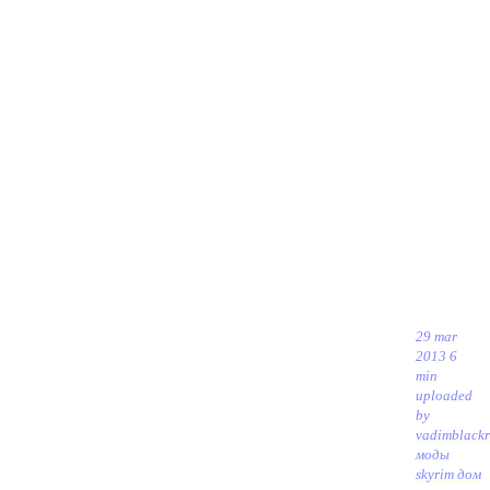
29 mar
2013 6
min
uploaded
by
vadimblack
моды
skyrim дом