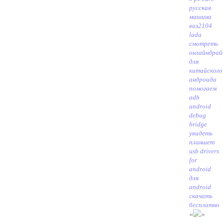
русская
машина
ваз2104
lada
смотреть
онлайн
драй
для
китайского
андроида
помогаем
adb
android
debug
bridge
увидеть
планшет
usb drivers
for
android
для
android
скачать
бесплатно