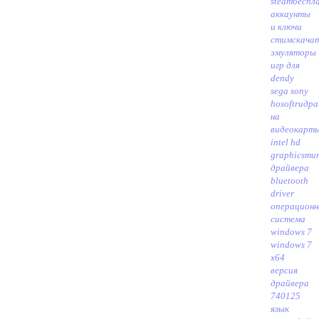
steamбеспл
аккаунты
и ключи
стим
скача
эмуляторы
игр для
dendy
sega sony
hosoftru
дра
на
видеокарт
intel hd
graphics
ти
драйвера
bluetooth
driver
операционн
система
windows 7
windows 7
x64
версия
драйвера
740125
язык