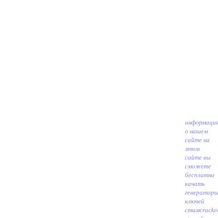
информаци
о нашем
сайте на
этом
сайте вы
сможете
бесплатно
качать
генератор
ключей
стимcracke