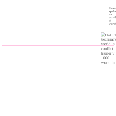
Скач
трейн
на
world
of
warsh