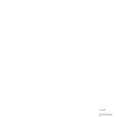
mod
pixelmon