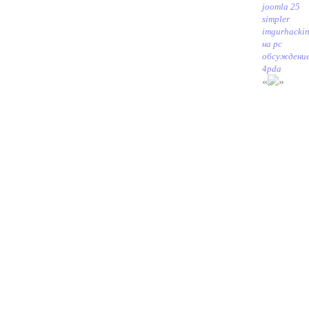
joomla 25
simpler
imgur
hackin
на pc
обсуждени
4pda