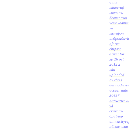
guns
minecraft
скачать
бесплатно
установит
на
телефон
андроид
nvi
nforce
chipset
driver for
xp 26 oct
2012 2
min
uploaded
by chris
desingdrive
actualizado
30697
httpwwwnvi
v4
скачать
драйвер
animacity
се
обновления