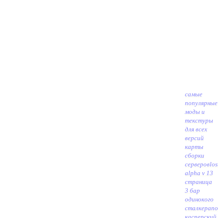
самые
популярные
моды и
текстуры
для всех
версий
карты
сборки
серверов
los
alpha v 13
страница
3 бар
одинокого
сталкера
по
касперский