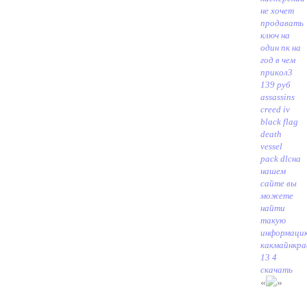
не хочет
продавать
ключ на
один пк на
год в чем
прикол
3
139 руб
assassins
creed iv
black flag
death
vessel
pack dlc
на
нашем
сайте вы
можете
найти
такую
информаци
какмайнкр
13 4
скачать