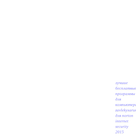
лучшие
бесплатны
программы
для
компьютер
zavlekyxaru
для norton
internet
security
2015