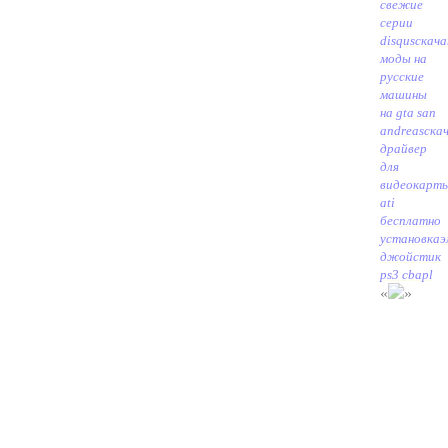
свежие
серии
disqus
скач
моды на
русские
машины
на gta san
andreas
ска
драйвер
для
видеокарт
ati
бесплатно
установка
э
джойстик
ps3 cbapl