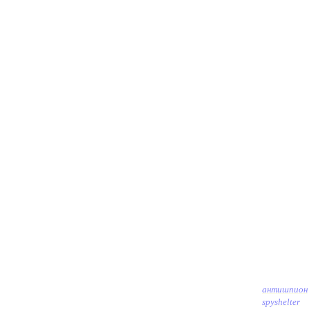
антишпион
spyshelter