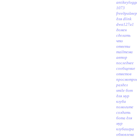
antikeylogg
1073
free
драйвер
для dlink
dwa127a1
домен
сделать
что
ответы
mail
тема
автор
последнее
сообщение
ответов
просмотро
раздел
smile бот
для мур
клуба
помогите
создать
бота для
мур
клуба
игра
обновлена