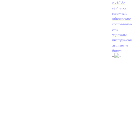
с v16 до
v17 плюс
вшит dlc
обновление
составов
мн
эти
чертовы
инструмен
житья не
дают