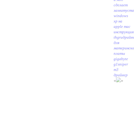
сделает
захват
уста
windows
xp на
apple mac
инструкция
thgru
драйв
для
материнск
платы
gigabyte
g1sniper
m3
драйвер