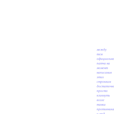
между
тем
официально
патча на
момент
написания
этих
строк
вам
достаточн
просто
кликнуть
возле
танка
противник
и мод