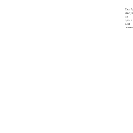
Скай
мод
на
дома
для
семь